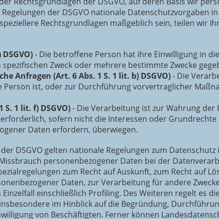
 der Rechtsgrundlagen der DSGVO, auf deren Basis wir per
n Regelungen der DSGVO nationale Datenschutzvorgaben in
l speziellere Rechtsgrundlagen maßgeblich sein, teilen wir 
 a) DSGVO)
- Die betroffene Person hat ihre Einwilligung in d
 spezifischen Zweck oder mehrere bestimmte Zwecke gege
he Anfragen (Art. 6 Abs. 1 S. 1 lit. b) DSGVO)
- Die Verarbe
e Person ist, oder zur Durchführung vorvertraglicher Maßna
 S. 1 lit. f) DSGVO)
- Die Verarbeitung ist zur Wahrung der 
 erforderlich, sofern nicht die Interessen oder Grundrecht
ogener Daten erfordern, überwiegen.
 der DSGVO gelten nationale Regelungen zum Datenschutz i
 Missbrauch personenbezogener Daten bei der Datenverarb
ezialregelungen zum Recht auf Auskunft, zum Recht auf Lö
sonenbezogener Daten, zur Verarbeitung für andere Zwecke
inzelfall einschließlich Profiling. Des Weiteren regelt es 
, insbesondere im Hinblick auf die Begründung, Durchführ
nwilligung von Beschäftigten. Ferner können Landesdatens