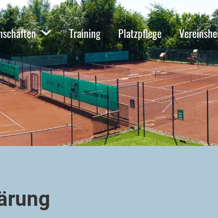
schaften
Training
Platzpflege
Vereinsh
ärung