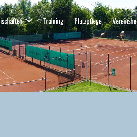
schaften
Training
Platzpflege
Vereinsh